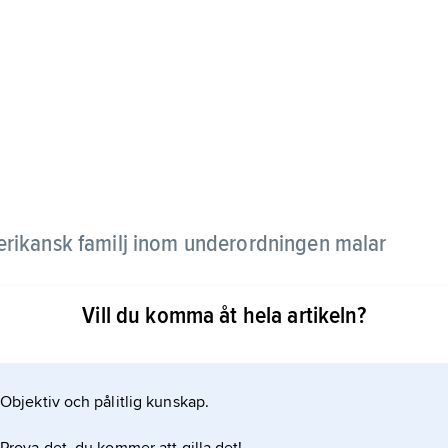
rikansk familj inom underordningen malar
Vill du komma åt hela artikeln?
sta ca 40 cm. De har mycket små ögon och saknar
är vanligtvis breda och tillplattade och stjärtpartiet
nde form.
Objektiv och pålitlig kunskap.