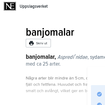
Uppslagsverket
Uppslagsverket
banjomalar
Skriv ut
banjomalar,
Asprediʹnidae
,
sydame
med ca 25 arter.
Några arter blir mindre än 5 cm, den stör
fjäll och fettfena. Huvudet och framkroppen 
smalt och avlångt, vilket ger en banjolikna