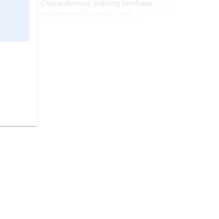
Characiformes
, ordning benfiskar
omfattande 13 familjer med
tillsammans ca 1 400 arter i sötvatten
i tropiska Afrika samt Syd- och
akvarium
, vattenbehållare, eller
Centralamerika.
utställning av sådana, avsedd att
hysa levande organismer bundna till
vatten.
fiskar,
Pisces
, sammanfattande
benämning på vattenlevande,
gälandande djur i klasserna pirålar,
nejonögon, broskfiskar och
benfiskar.
insekter
,
Hexapoda
, överklass i
stammen leddjur.