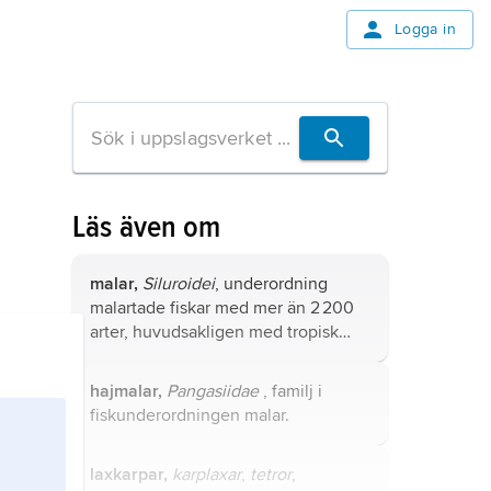
Logga in
Läs även om
malar,
Siluroidei
, underordning
malartade fiskar med mer än 2 200
arter, huvudsakligen med tropisk
utbredning, i Sverige endast mal.
hajmalar,
Pangasiidae
, familj i
fiskunderordningen malar.
laxkarpar,
karplaxar
,
tetror
,