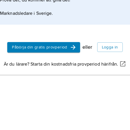
Prova det, du kommer att gilla det!
Marknadsledare i Sverige.
eller
Påbörja din gratis provperiod
Logga in
Är du lärare? Starta din kostnadsfria provperiod härifrån.