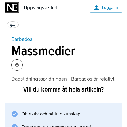
Uppslagsverket
Uppslagsverket
Logga in
Barbados
Massmedier
Dagstidningsspridningen i Barbados är relativt
stor. Det finns två dagliga tidningar: The
Vill du komma åt hela artikeln?
Nation (grundad 1973) och Barbados Advocate
(grundad 1895).
Objektiv och pålitlig kunskap.