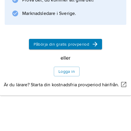
Prova det, du kommer att gilla det!
Information om artikeln
Marknadsledare i Sverige.
Påbörja din gratis provperiod
eller
Logga in
Är du lärare? Starta din kostnadsfria provperiod härifrån.