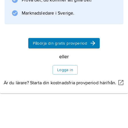
Prova det, du kommer att gilla det!
samt ett samhällsvetenskapligt
forskningsinstitut.
Marknadsledare i Sverige.
Information om artikeln
Påbörja din gratis provperiod
eller
Logga in
Är du lärare? Starta din kostnadsfria provperiod härifrån.