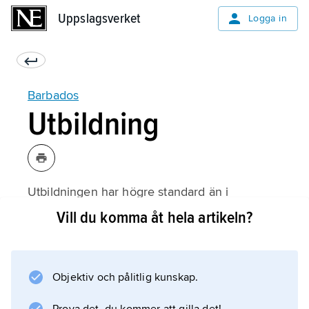
Uppslagsverket
Uppslagsverket
Logga in
Barbados
Utbildning
Utbildningen har högre standard än i
grannländerna; 97 % är läskunniga.
Vill du komma åt hela artikeln?
Utbildningen är kostnadsfri och obligatorisk
mellan 5 och 16 års ålder. Sedan 1963 finns
en avdelning av University of the West Indies i
Objektiv och pålitlig kunskap.
landet med ca 1 500 studenter och fakulteter
för humaniora, juridik och naturvetenskap