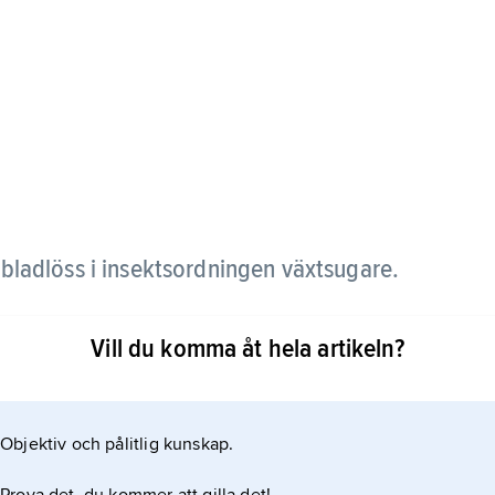
 bladlöss i insektsordningen växtsugare.
a 340 arter, varav 32 i Sverige, bl.a. 18 i släktet
Vill du komma åt hela artikeln?
Objektiv och pålitlig kunskap.
 suger växtsaft genom barken eller ur barren.