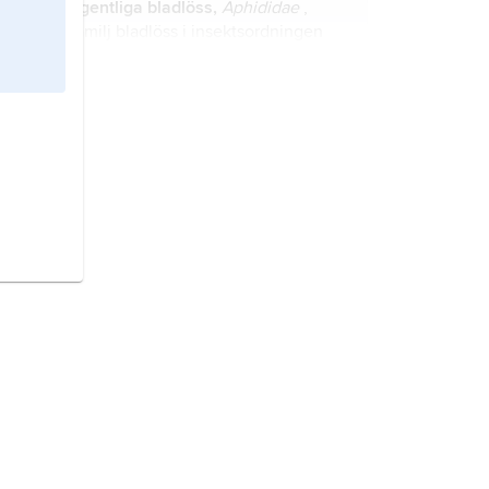
egentliga bladlöss,
Aphididae
,
familj bladlöss i insektsordningen
växtsugare.
blomsterflugor,
Anthomyiidae
, familj
i insektsordningen tvåvingar.
dvärgstritar,
Cicadellidae
, familj i
insektsordningen växtsugare.
borstbladlöss,
Drepanosiphidae
,
familj bladlöss som har världsvid
utbredning och förekommer med 90
arter i Sverige.
taggbärfisar,
Acanthosomatidae
,
familj i insektsunderordningen
skinnbaggar.