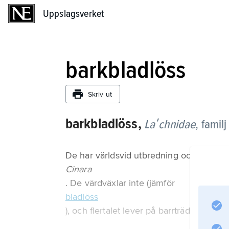
Uppslagsverket
Uppslagsverket
barkbladlöss
Skriv ut
barkbladlöss,
Laʹchnidae
,
familj
De har världsvid utbredning och omfattar c
Cinara
. De värdväxlar inte (jämför
bladlöss
), och flertalet lever på barrträd, där de