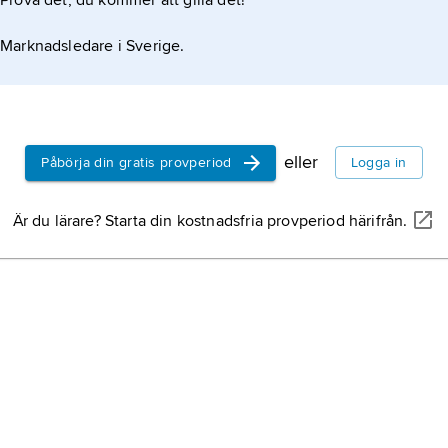
Prova det, du kommer att gilla det!
Marknadsledare i Sverige.
eller
Påbörja din gratis provperiod
Logga in
Är du lärare? Starta din kostnadsfria provperiod härifrån.