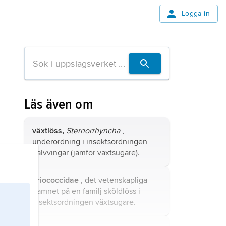
Logga in
Läs även om
växtlöss,
Sternorrhyncha
,
underordning i insektsordningen
halvvingar (jämför
växtsugare
).
Eriococcidae
, det vetenskapliga
namnet på en familj sköldlöss i
insektsordningen växtsugare.