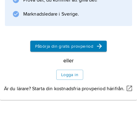
Litteraturanvisning
Prova det, du kommer att gilla det!
Marknadsledare i Sverige.
Information om artikeln
Påbörja din gratis provperiod
eller
Logga in
Är du lärare? Starta din kostnadsfria provperiod härifrån.