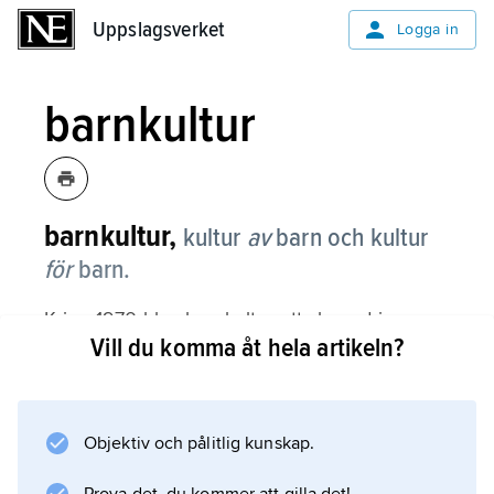
Uppslagsverket
Uppslagsverket
Logga in
barnkultur
barnkultur,
kultur
av
barn och kultur
för
barn.
Kring 1970 blev barnkultur ett slagord i
Vill du komma åt hela artikeln?
strävan att stävja ett kommersiellt utnyttjande
av minderåriga som konsumenter, för att i
stället befrämja en produktion i olika medier
av konstnärligt lödiga alster, riktade till barn.
Objektiv och pålitlig kunskap.