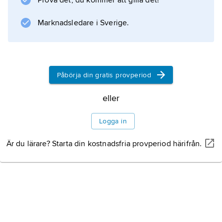
Prova det, du kommer att gilla det!
Marknadsledare i Sverige.
Information om artikeln
Påbörja din gratis provperiod
eller
Logga in
Är du lärare? Starta din kostnadsfria provperiod härifrån.