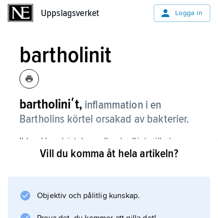
Uppslagsverket
Uppslagsverket
Logga in
bartholinit
bartholiniʹt,
inflammation i en
Bartholins körtel orsakad av bakterier.
Ibland kan körteln svullna kraftigt, vilket
Vill du komma åt hela artikeln?
förorsakar ömhet och smärta. Varbildning är
vanlig och varet måste då tömmas ut. Vid
upprepade inflammationer opereras körteln
vanligen bort.
Objektiv och pålitlig kunskap.