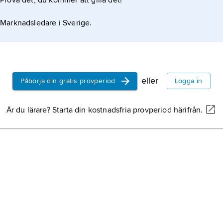
Prova det, du kommer att gilla det!
Marknadsledare i Sverige.
eller
Påbörja din gratis provperiod
Logga in
Är du lärare? Starta din kostnadsfria provperiod härifrån.