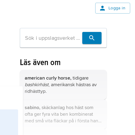
Logga in
Läs även om
american curly horse,
tidigare
bashkirhäst
, amerikansk hästras av
ridhästtyp.
sabino,
skäckanlag hos häst som
ofta ger fyra vita ben kombinerat
med små vita fläckar på i första hand
buken men ibland även högre upp
på bål, hals och huvud.