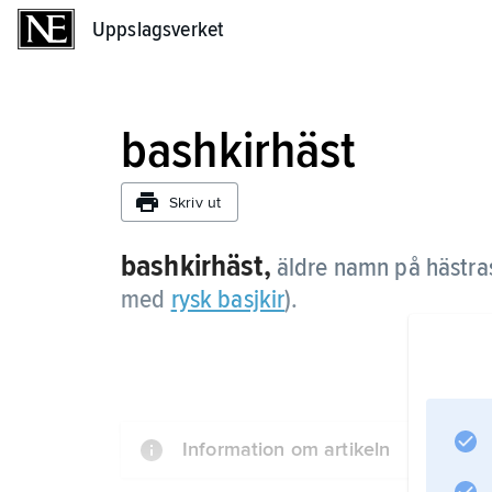
Uppslagsverket
Uppslagsverket
bashkirhäst
Skriv ut
bashkirhäst,
äldre namn på hästr
med
rysk basjkir
).
Information om artikeln