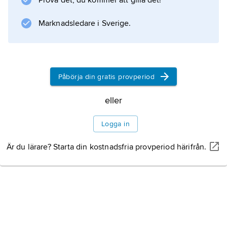
Prova det, du kommer att gilla det!
Marknadsledare i Sverige.
Information om artikeln
Påbörja din gratis provperiod
eller
Logga in
Är du lärare? Starta din kostnadsfria provperiod härifrån.