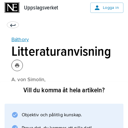
Uppslagsverket
Uppslagsverket
Logga in
Báthory
Litteraturanvisning
A. von Simolin,
Stammtafeln des edlen Geschlechtes der
Vill du komma åt hela artikeln?
Báthory von Simolin
(1855).
Objektiv och pålitlig kunskap.