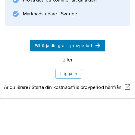
Prova det, du kommer att gilla det!
Information om artikeln
Marknadsledare i Sverige.
Påbörja din gratis provperiod
eller
Logga in
Är du lärare? Starta din kostnadsfria provperiod härifrån.