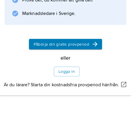
Prova det, du kommer att gilla det!
Marknadsledare i Sverige.
Påbörja din gratis provperiod
eller
Logga in
Är du lärare? Starta din kostnadsfria provperiod härifrån.