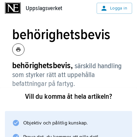
Uppslagsverket
Uppslagsverket
Logga in
behörighetsbevis
behörighetsbevis,
särskild handling
som styrker rätt att uppehålla
befattningar på fartyg.
Vill du komma åt hela artikeln?
Post- och telestyrelsen utfärdar bevis för
radiopersonal och Sjöfartsverket bevis i övrigt.
För bl.a. fartygs- och maskinbefäl gäller bevis i
fem år varefter det krävs förlängning.
Objektiv och pålitlig kunskap.
Specificerad praktik och sjöbefälsutbildning