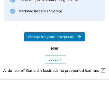
Prova det, du kommer att gilla det!
samt tillräcklig syn och hörsel är krav för
bevis. Svenskt bevis är genom konventioner
Marknadsledare i Sverige.
internationellt användbart.
Påbörja din gratis provperiod
Information om artikeln
eller
Logga in
Är du lärare? Starta din kostnadsfria provperiod härifrån.