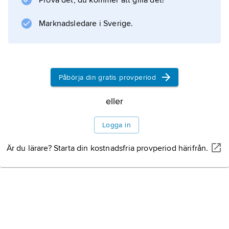
Prova det, du kommer att gilla det!
Marknadsledare i Sverige.
Påbörja din gratis provperiod
eller
Logga in
Är du lärare? Starta din kostnadsfria provperiod härifrån.