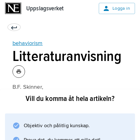
Uppslagsverket
Uppslagsverket
Logga in
behaviorism
Litteraturanvisning
B.F. Skinner,
Undervisningsteknologi
Vill du komma åt hela artikeln?
(2:a upplagan, svensk översättning 2008);
Objektiv och pålitlig kunskap.
Information om artikeln