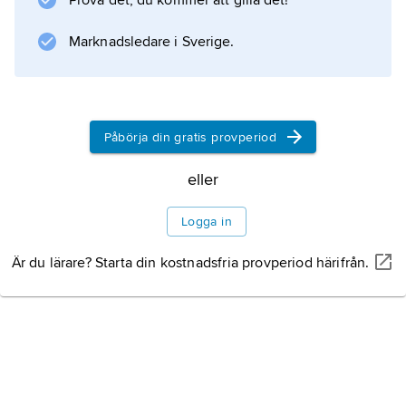
Prova det, du kommer att gilla det!
Bartók själv och hans lärare var han framför
allt pianist och inte tonsättare. De första
Marknadsledare i Sverige.
impulserna mot en
Litteraturanvisning
Påbörja din gratis provperiod
eller
Information om artikeln
Logga in
Är du lärare? Starta din kostnadsfria provperiod härifrån.