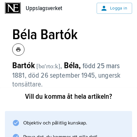
Uppslagsverket
Uppslagsverket
Logga in
Béla Bartók
Bartók
Béla,
,
född 25 mars
[bɑʹrto:k]
1881, död 26 september 1945, ungersk
tonsättare.
Vill du komma åt hela artikeln?
Béla Bartók växte upp i ett mycket
musikintresserat hem, och han fick sina första
pianolektioner av modern. Efter ytterligare
några år av privata studier började han 1899
Objektiv och pålitlig kunskap.
på Musikkonservatoriet i Budapest. Enligt