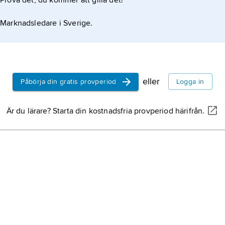
Prova det, du kommer att gilla det!
Marknadsledare i Sverige.
eller
Påbörja din gratis provperiod
Logga in
Är du lärare? Starta din kostnadsfria provperiod härifrån.