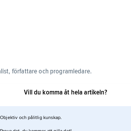
list, författare och programledare.
rter på Aftonbladet samt chefredaktör för
Vill du komma åt hela artikeln?
törerna för den uppmärksammade feministiska
 medverkade i. Hon var också redaktör för ”De
venska skoldebatten.
Objektiv och pålitlig kunskap.