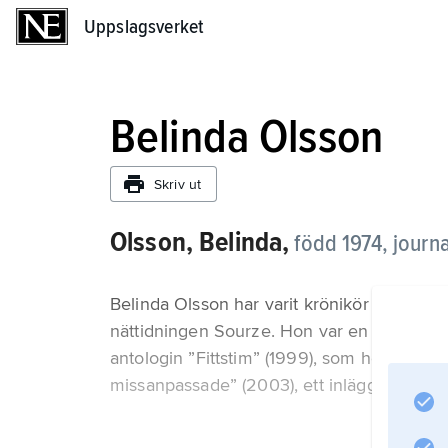
Uppslagsverket
Uppslagsverket
Belinda Olsson
Skriv ut
Olsson, Belinda,
född 1974, journa
Belinda Olsson har varit krönikör och repo
nättidningen Sourze. Hon var en av redak
antologin ”Fittstim” (1999), som hon även
missanpassade” (2003), ett inlägg i den s