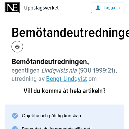
Uppslagsverket
Uppslagsverket
Logga in
Bemötandeutredning
Bemötandeutredningen,
egentligen
Lindqvists nia
(SOU 1999:21),
utredning av
Bengt Lindqvist
om
bemötande av personer med
Vill du komma åt hela artikeln?
funktionshinder.
Bemötandeutredningen beskrev stora brister i
bemötandet av personer med funktionshinder,
Objektiv och pålitlig kunskap.
till exempel att många kände sig kränkta,