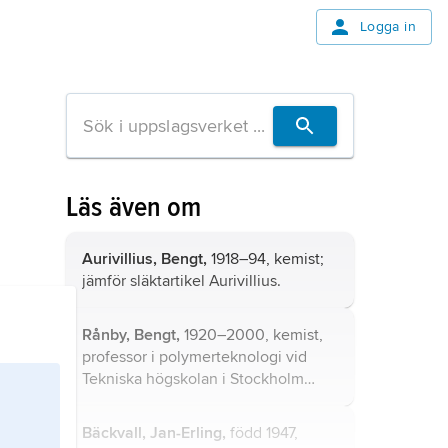
Logga in
Läs även om
Aurivillius, Bengt,
1918–94, kemist;
jämför släktartikel
Aurivillius
.
Rånby, Bengt,
1920–2000, kemist,
professor i polymerteknologi vid
Tekniska högskolan i Stockholm
1961–86.
Bäckvall, Jan-Erling,
född 1947,