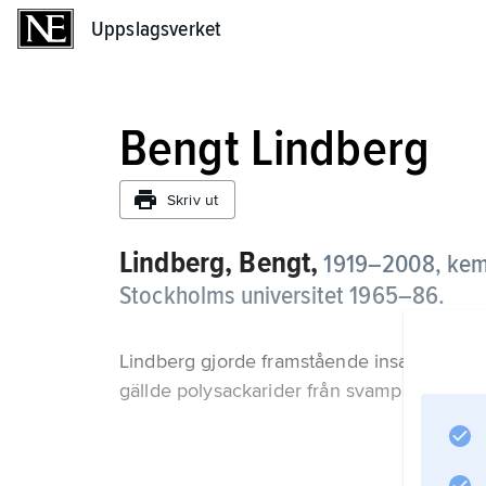
Uppslagsverket
Uppslagsverket
Bengt Lindberg
Skriv ut
Lindberg, Bengt,
1919–2008, kemi
Stockholms universitet 1965–86.
Lindberg gjorde framstående insatser inom 
gällde polysackarider från svampar och bak