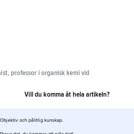
st, professor i organisk kemi vid
Vill du komma åt hela artikeln?
kolhydratkemin, där hans forskning framför allt
terier.
Objektiv och pålitlig kunskap.