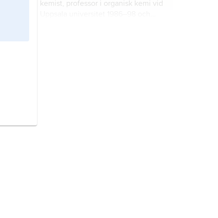
kemist, professor i organisk kemi vid
Uppsala universitet 1986–98 och
sedan 1997 vid Stockholms
universitet.
Nordén, Bengt,
född 1945, kemist,
professor i fysikalisk kemi vid
Chalmers tekniska högskola sedan
1979.
Eberson, Lennart,
1933–2000,
kemist, professor i organisk kemi vid
Lunds universitet.
Melander, Lars,
1919–2008, kemist,
föreståndare för Nobelinstitutet för
kemi 1952–63, professor i organisk
kemi vid Göteborgs universitet
1963–84.
Magnéli, Arne,
1914–96, kemist,
professor i oorganisk kemi vid
Stockholms universitet 1961–80.