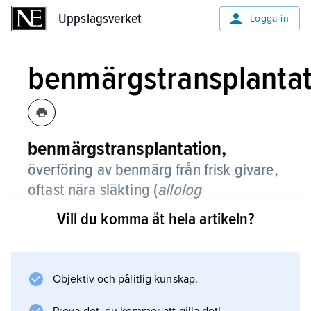
Uppslagsverket
Uppslagsverket
Logga in
benmärgstransplantat
benmärgstransplantation,
överföring av benmärg från frisk givare,
oftast nära släkting (
allolog
transplantation
), till en patient med
Vill du komma åt hela artikeln?
sjukdom i benmärgen.
De celler som är verksamma vid
transplantationen är de olika stamceller som
Objektiv och pålitlig kunskap.
benmärgen innehåller. Eftersom sådana celler