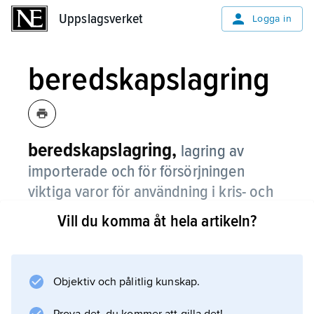
Uppslagsverket
Uppslagsverket
Logga in
beredskapslagring
beredskapslagring,
lagring av
importerade och för försörjningen
viktiga varor för användning i kris- och
krigstid.
Vill du komma åt hela artikeln?
Beredskapslager finns bl.a. av oljeprodukter
och viktiga råvaror samt av insatsvaror som är
nödvändiga för oundgänglig
Objektiv och pålitlig kunskap.
industriproduktion. Färdiga produkter lagras