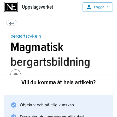
Uppslagsverket
Uppslagsverket
Logga in
bergartscykeln
Magmatisk
bergartsbildning
Vill du komma åt hela artikeln?
Magmatiska bergarter
uppstår då
magma
Objektiv och pålitlig kunskap.
svalnar och stelnar. Magmatiska bergarter
delas in i