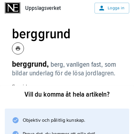
Uppslagsverket
Uppslagsverket
Logga in
berggrund
berggrund,
berg, vanligen fast, som
bildar underlag för de lösa jordlagren.
Se vidare
Vill du komma åt hela artikeln?
bergarter
.
Objektiv och pålitlig kunskap.
Information om artikeln