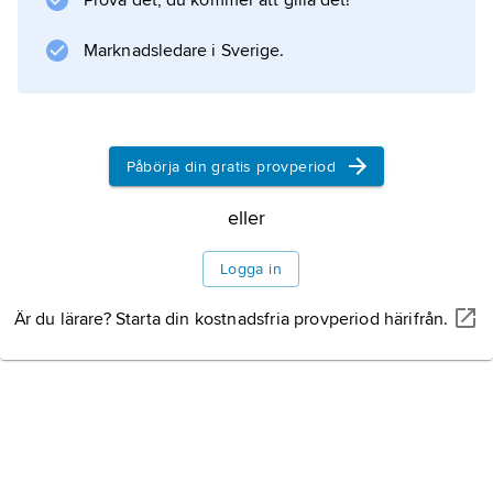
Prova det, du kommer att gilla det!
Marknadsledare i Sverige.
Påbörja din gratis provperiod
eller
Logga in
Är du lärare? Starta din kostnadsfria provperiod härifrån.