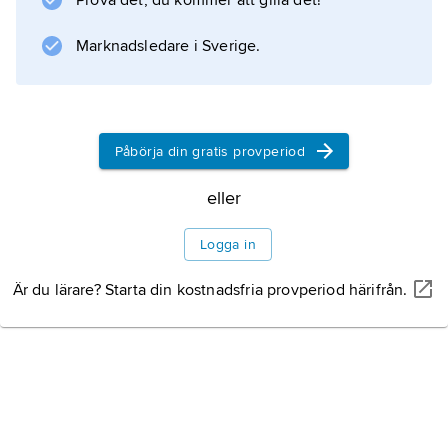
Prova det, du kommer att gilla det!
Marknadsledare i Sverige.
Påbörja din gratis provperiod
eller
Logga in
Är du lärare? Starta din kostnadsfria provperiod härifrån.