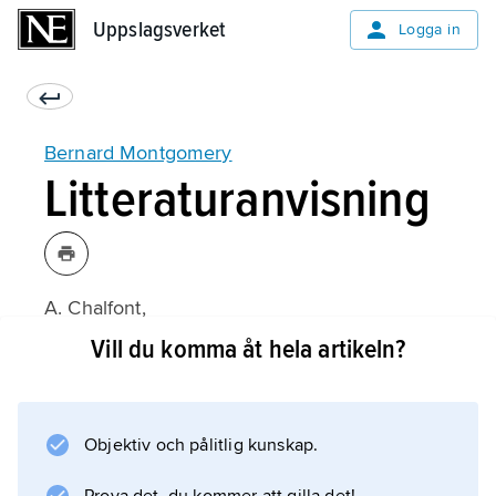
Uppslagsverket
Uppslagsverket
Logga in
Bernard Montgomery
Litteraturanvisning
A. Chalfont,
Montgomery of Alamein
Vill du komma åt hela artikeln?
(1976);
Objektiv och pålitlig kunskap.
Information om artikeln