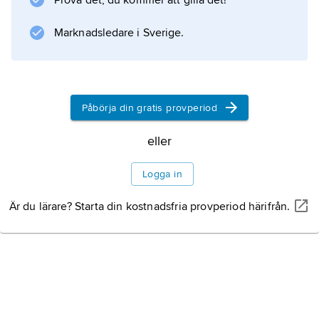
Prova det, du kommer att gilla det!
Information om artikeln
Marknadsledare i Sverige.
Påbörja din gratis provperiod
eller
Logga in
Är du lärare? Starta din kostnadsfria provperiod härifrån.