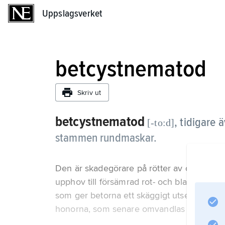
Uppslagsverket
Uppslagsverket
betcystnematod
Skriv ut
betcystnematod
, tidigare 
[-to:d]
stammen rundmaskar.
Den är skadegörare på rötter av olika kultu
upphov till försämrad rot- och bladutveckl
som ger betorna ett skäggigt utseende. På 
honorna, som senare omvandlas till bruna 