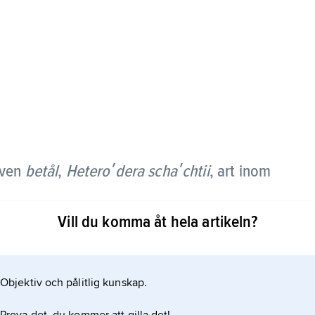
även
betål
,
Heteroʹdera schaʹchtii
,
art inom
Vill du komma åt hela artikeln?
rväxter, främst sockerbeta, raps och kålrot, och ger
ing. Hos betor utvecklas många tunna sidorötter,
unga plantor finner man på sidorötter de vita
Objektiv och pålitlig kunskap.
cystor innehållande