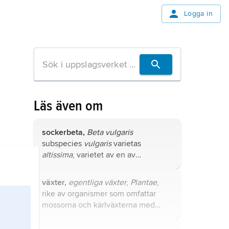
Logga in
Läs även om
sockerbeta,
Beta vulgaris
subspecies
vulgaris
varietas
altissima
, varietet av en av
underarterna i växtsläktet betor.
växter,
egentliga växter
,
Plantae
,
rike av organismer som omfattar
mossorna och kärlväxterna med
lummerväxter, fräkenväxter,
ormbunkar, cykadofyter