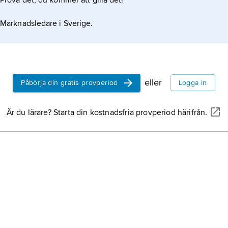
Prova det, du kommer att gilla det!
Marknadsledare i Sverige.
eller
Påbörja din gratis provperiod
Logga in
Är du lärare? Starta din kostnadsfria provperiod härifrån.