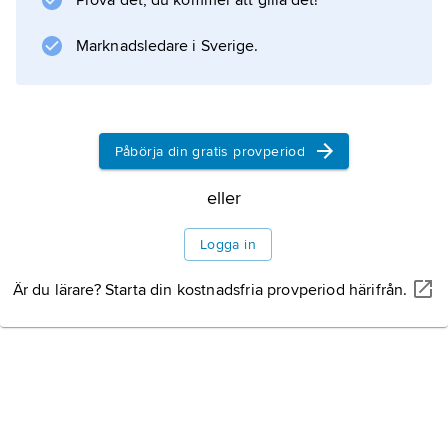
Prova det, du kommer att gilla det!
nationella databasen LIBRIS.
Marknadsledare i Sverige.
Även den av institutet redigerade
Accessionskatalog över utländsk litteratur i
svenska forskningsbibliotek
offentliggörs nu i LIBRIS. Institutet uppgick
Påbörja din gratis provperiod
1979 i den bibliografiska avdelningen vid
eller
Kungliga biblioteket.
Logga in
Är du lärare? Starta din kostnadsfria provperiod härifrån.
Information om artikeln