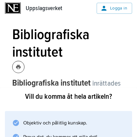
Uppslagsverket
Uppslagsverket
Logga in
Bibliografiska
institutet
Bibliografiska institutet
inrättades
1953 och knöts till Kungliga biblioteket
Vill du komma åt hela artikeln?
med uppgift att ansvara för och
redigera den svenska
nationalbibliografin, numera
Objektiv och pålitlig kunskap.
offentliggjord såväl i tryckt form,
Svensk bokförteckning
, som i den