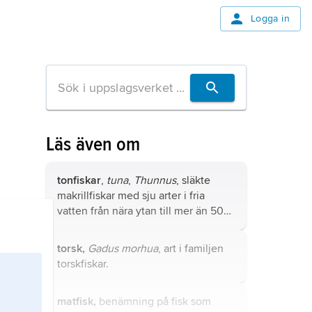
Logga in
Läs även om
tonfiskar
,
tuna
,
Thunnus
, släkte
makrillfiskar med sju arter i fria
vatten från nära ytan till mer än 500
m djup i varma och tempererade
hav.
torsk,
Gadus morhua
, art i familjen
torskfiskar.
matfisk,
benämning på fisk som