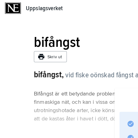
Uppslagsverket
Uppslagsverket
bifångst
Skriv ut
bifångst,
vid fiske oönskad fångst 
Bifångst är ett betydande problem vid vissa 
finmaskiga nät, och kan i vissa områden utg
utrotningshotade arter, icke könsmogen ung
att de kastas åter i havet i dött, döende