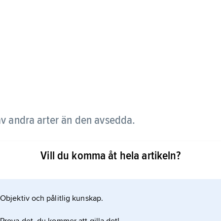
av andra arter än den avsedda.
typer av kommersiellt fiske, t.ex. med trål eller
Vill du komma åt hela artikeln?
öra ett hot mot ekologisk hållbarhet. Bl.a. drabbas
fisk, sköldpaddor, fåglar, sälar och delfiner genom
Objektiv och pålitlig kunskap.