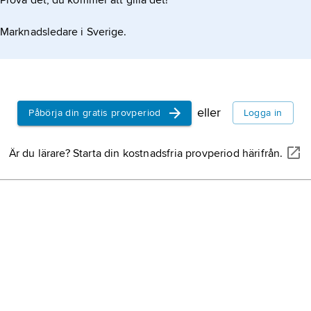
Prova det, du kommer att gilla det!
Marknadsledare i Sverige.
eller
Påbörja din gratis provperiod
Logga in
Är du lärare? Starta din kostnadsfria provperiod härifrån.