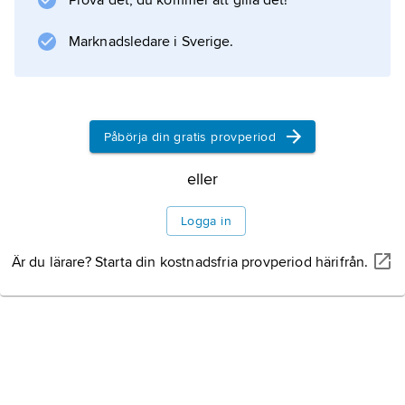
Prova det, du kommer att gilla det!
maskinindustri) samt kemisk och petrokemisk
industri som bas. Bilbao. med uthamnen
Marknadsledare i Sverige.
Portugalete är en av landets mest trafikerade
Bebyggelse
Påbörja din gratis provperiod
Historia
eller
Logga in
Är du lärare? Starta din kostnadsfria provperiod härifrån.
Information om artikeln