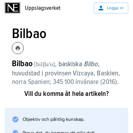
Uppslagsverket
Uppslagsverket
Logga in
Bilbao
Bilbao
, baskiska
Bilbo
,
[bilβaʹo]
huvudstad i provinsen Vizcaya, Baskien,
norra Spanien; 345 100 invånare (2016).
Vill du komma åt hela artikeln?
Bilbao ligger på båda sidor av Río Nervión,
cirka 12 km från dess mynning i
Biscayabukten. Längs floden utbreder sig ett
av Spaniens viktigaste industriområden med
Objektiv och pålitlig kunskap.
tung industri (järn-, stål-, varvs- och