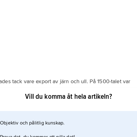
es tack vare export av järn och ull. På 1500-talet var
hamnstad. Därefter förlorade staden i betydelse tills
Vill du komma åt hela artikeln?
Amerika åter blev inkomstbringande på 1700-talet. Åren
 fransmännen, och staden
Objektiv och pålitlig kunskap.