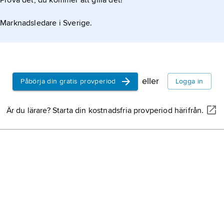
Prova det, du kommer att gilla det!
Marknadsledare i Sverige.
eller
Påbörja din gratis provperiod
Logga in
Är du lärare? Starta din kostnadsfria provperiod härifrån.