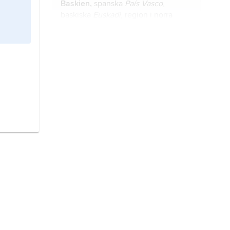
Baskien,
spanska
País Vasco
,
baskiska
Euskadi
, region i norra
Spanien, vid Biscayabukten; 7 300
2
km
, 2,2 miljoner invånare (2016).
basker
, folk i området kring
Biscayabukten.
Havanna,
spanska
La Habana
,
huvudstad i Kuba, på öns nordkust;
2,1 miljoner invånare (2023).
Antwerpen,
huvudort i provinsen
med samma namn, Vlaams Gewest,
norra Belgien; 530 600 invånare
(2022).
Mexico City,
Ciudad de México
,
México D.F.
, huvudstad i Mexiko.