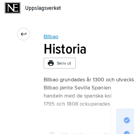
Uppslagsverket
Uppslagsverket
Bilbao
Historia
Skriv ut
Bilbao grundades år 1300 och utvecklad
Bilbao jämte Sevilla Spaniens främsta 
handeln med de spanska kolonierna i 
1795 och 1808 ockuperades Bilbao av