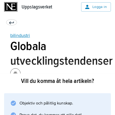
Uppslagsverket
Uppslagsverket
Logga in
bilindustri
Globala
utvecklingstendenser
Vill du komma åt hela artikeln?
Efter en viss stagnation under oljekrisens
1970-tal har konsumtionen av bilar fortsatt att
öka under de senaste decennierna. Det är en
Objektiv och pålitlig kunskap.
tydlig koncentration av tillverkningen till Kina,
Japan, USA/Kanada och EU, även om flera