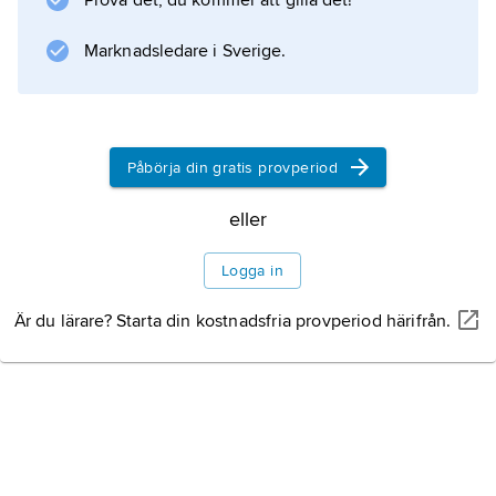
Prova det, du kommer att gilla det!
producenter under senare år etablerat
Marknadsledare i Sverige.
fabriker i andra delar av Asien, som ett led i
globala
Påbörja din gratis provperiod
Information om artikeln
eller
Logga in
Är du lärare? Starta din kostnadsfria provperiod härifrån.