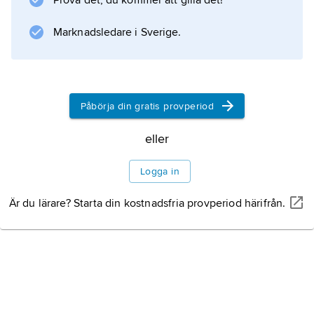
Prova det, du kommer att gilla det!
Marknadsledare i Sverige.
Påbörja din gratis provperiod
eller
Logga in
Är du lärare? Starta din kostnadsfria provperiod härifrån.