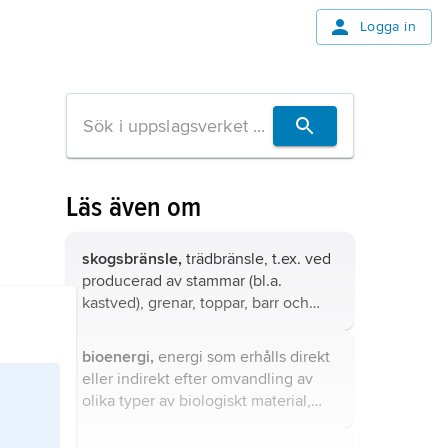
Logga in
Läs även om
skogsbränsle,
trädbränsle, t.ex. ved
producerad av stammar (bl.a.
kastved), grenar, toppar, barr och
stubbar samt avfall och biprodukter
från skogsindustrin, t.ex. bark, flis
bioenergi,
energi som erhålls direkt
och sågspån.
eller indirekt efter omvandling av
olika typer av biologiskt material,
biomassa.