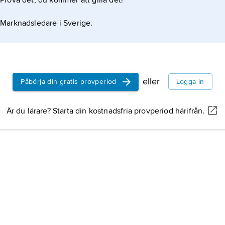
Prova det, du kommer att gilla det!
Marknadsledare i Sverige.
eller
Påbörja din gratis provperiod
Logga in
Är du lärare? Starta din kostnadsfria provperiod härifrån.