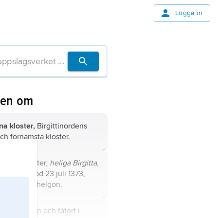
Logga in
ven om
a kloster,
Birgittinordens
och förnämsta kloster.
a
Birgersdotter,
heliga Birgitta
,
rka 1303, död 23 juli 1373,
 författare, helgon.
na
, kommun och tätort i