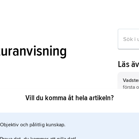
turanvisning
Läs ä
Vadsten
första 
gitta: Birgittastiftelsen 1920–1970
Vill du komma åt hela artikeln?
Birgitt
född ci
religiös
Objektiv och pålitlig kunskap.
on om artikeln
Vadste