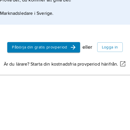
Prova det, du kommer att gilla det!
Östergö
Marknadsledare i Sverige.
Maglar
kommun
Verdan
Uppsala
eller
Påbörja din gratis provperiod
Logga in
fornmi
Är du lärare? Starta din kostnadsfria provperiod härifrån.
tidigar
den ve
kultur
myndigh
kloster
arkeolo
religiö
kulturm
nunnor 
Gud oc
fullkom
Dahl
,
J
gemens
norsk l