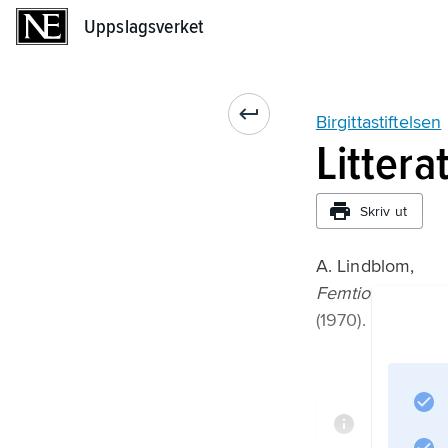
Uppslagsverket
Uppslagsverket
Birgittastiftelsen
Littera
Skriv ut
A. Lindblom,
Femtio år med Bir
(1970).
Informati