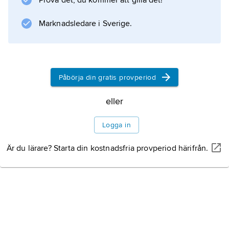
Prova det, du kommer att gilla det!
kosmetika-, läkemedels- och elektroindustrin.
Marknadsledare i Sverige.
Information om artikeln
Påbörja din gratis provperiod
eller
Logga in
Är du lärare? Starta din kostnadsfria provperiod härifrån.