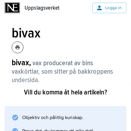
Uppslagsverket
Uppslagsverket
Logga in
bivax
bivax,
vax producerat av bins
vaxkörtlar, som sitter på bakkroppens
undersida.
Vill du komma åt hela artikeln?
Bin bygger med bivax vaxkakor med
regelbundet formade sexkantiga celler. I
cellerna utvecklas bilarverna och lagras
honungen. Världsproduktionen av bivax är ca
Objektiv och pålitlig kunskap.
6 000 ton per år. Vaxet används inom bl.a.