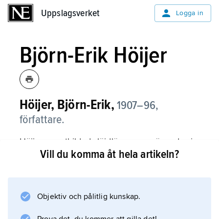
Uppslagsverket
Uppslagsverket
Logga in
Björn-Erik Höijer
Höijer, Björn-Erik,
1907–96,
författare.
Höijer var utbildad slöjdlärare men ägnade sig
Vill du komma åt hela artikeln?
under 1940-talet allt mer åt författarskap. Med
sin norrbottniska förankring kan han räknas till
epokens ”nyprovinsialistiska” skola.
Objektiv och pålitlig kunskap.
Litteraturanvisning