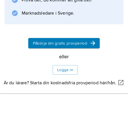
Prova det, du kommer att gilla det!
Marknadsledare i Sverige.
Information om artikeln
Påbörja din gratis provperiod
eller
Logga in
Är du lärare? Starta din kostnadsfria provperiod härifrån.