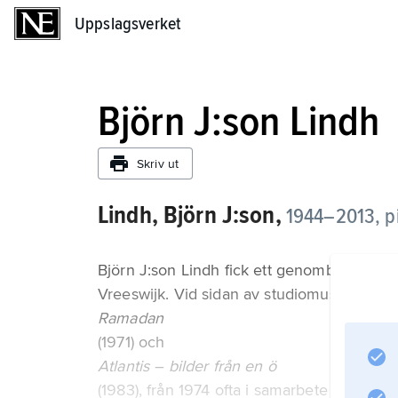
Uppslagsverket
Uppslagsverket
Björn J:son Lindh
Skriv ut
Lindh, Björn J:son,
1944–2013, pia
Björn J:son Lindh fick ett genombrott i slu
Vreeswijk. Vid sidan av studiomusikerskap ga
Ramadan
(1971) och
Atlantis – bilder från en ö
(1983), från 1974 ofta i samarbete med Ja