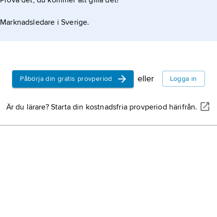
Prova det, du kommer att gilla det!
Marknadsledare i Sverige.
eller
Påbörja din gratis provperiod
Logga in
Är du lärare? Starta din kostnadsfria provperiod härifrån.