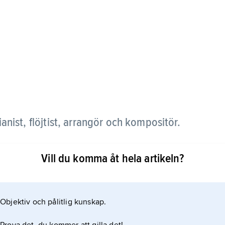
nist, flöjtist, arrangör och kompositör.
tet av 1960-talet som skivarrangör åt Cornelis
Vill du komma åt hela artikeln?
v han ut ett flertal LP-skivor, t.ex.
Objektiv och pålitlig kunskap.
nne Schaffer och gruppen Hörselmat.