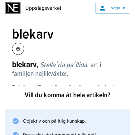
Uppslagsverket
Uppslagsverket
Logga in
blekarv
blekarv,
Stellaʹria paʹllida
,
art i
familjen nejlikväxter.
Det är en 15 cm hög, gräsgrön, späd, oftast
Vill du komma åt hela artikeln?
nedliggande ört med kortskaftade, små och
smala blad. Blommorna är mycket små, saknar
kronblad samt har korta foderblad och högst
tre ståndare. De öppnar sig knappt vid
Objektiv och pålitlig kunskap.
blomningen, som inträffar under