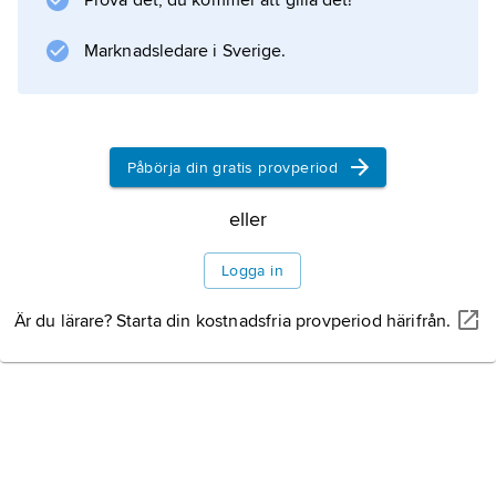
Prova det, du kommer att gilla det!
försommaren.
Marknadsledare i Sverige.
Information om artikeln
Påbörja din gratis provperiod
eller
Logga in
Är du lärare? Starta din kostnadsfria provperiod härifrån.