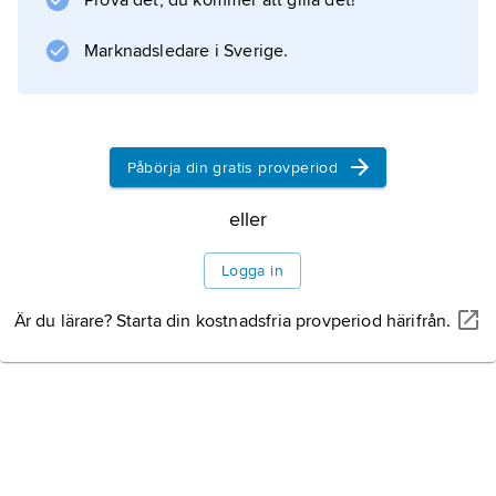
Prova det, du kommer att gilla det!
Marknadsledare i Sverige.
Information om artikeln
Påbörja din gratis provperiod
eller
Logga in
Är du lärare? Starta din kostnadsfria provperiod härifrån.