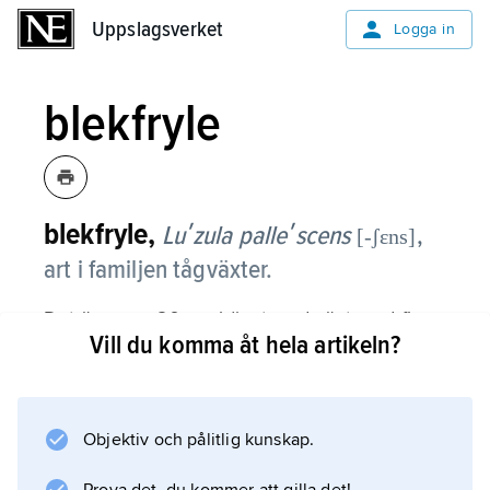
Uppslagsverket
Uppslagsverket
Logga in
blekfryle
blekfryle,
Luʹzula palleʹscens
,
[-ʃɛns]
art i familjen tågväxter.
Det är en ca 20 cm hög, tuvad växt med fina
Vill du komma åt hela artikeln?
strån och omkring 2 mm breda blad. De små,
knappt 2 mm långa blommorna är samlade i
talrika, upprätta, ljus- eller rostbruna huvuden.
Arten blommar under försommaren.
Objektiv och pålitlig kunskap.