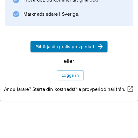
Prova det, du kommer att gilla det!
utfärdas av nationella hälsovårdsmyndigheter.
Vissa restriktioner finns beträffande ålder,
Marknadsledare i Sverige.
genomgångna sjukdomar m.m. och avser att
minimera riskerna för såväl givare som
Påbörja din gratis provperiod
Information om artikeln
eller
Logga in
Är du lärare? Starta din kostnadsfria provperiod härifrån.