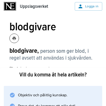
Uppslagsverket
Uppslagsverket
Logga in
blodgivare
blodgivare,
person som ger blod, i
regel avsett att användas i sjukvården.
Blodgivningen organiseras av en
Vill du komma åt hela artikeln?
blodcentral
och bör enligt allmän internationell
uppfattning ske frivilligt och osjälviskt, dvs.
helst inte vara betald. Regler för vilka
Objektiv och pålitlig kunskap.
personer som kan accepteras som blodgivare