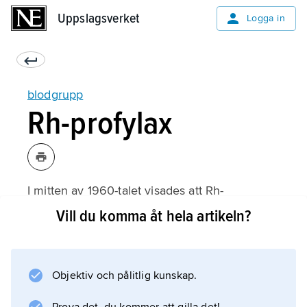
Uppslagsverket
Uppslagsverket
Logga in
blodgrupp
Rh-profylax
I mitten av 1960-talet visades att Rh-
immunisering, dvs. bildning av antikroppar
Vill du komma åt hela artikeln?
mot Rh-faktorn, i flertalet fall kunde förhindras
om gammaglobulin innehållande
koncentrerade Rh-antikroppar tillfördes den
Objektiv och pålitlig kunskap.
nyförlösta, Rh-negativa modern. Denna s.k.
Rh-profylax ges rutinmässigt till alla Rh-