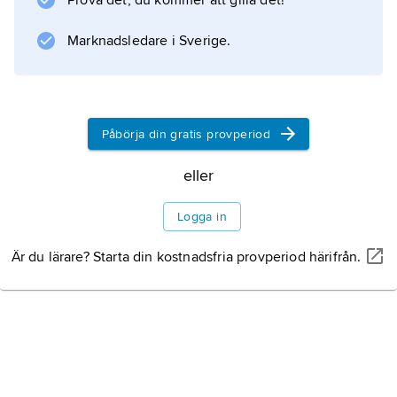
Prova det, du kommer att gilla det!
negativa kvinnor efter missfall och förlossning,
i sistnämnda fall dock endast om barnet har
Marknadsledare i Sverige.
blodgrupp Rh+. Dessa
Påbörja din gratis provperiod
Information om artikeln
eller
Logga in
Är du lärare? Starta din kostnadsfria provperiod härifrån.