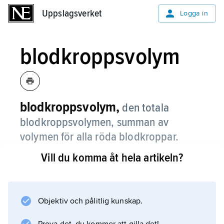
Uppslagsverket
Uppslagsverket
Logga in
blodkroppsvolym
blodkroppsvolym,
den totala
blodkroppsvolymen, summan av
volymen för alla röda blodkroppar.
Vill du komma åt hela artikeln?
En äldre och oegentlig benämning är
totala blodkroppsmassan
(
red cell mass
Objektiv och pålitlig kunskap.
). Totala blodkroppsvolymen och