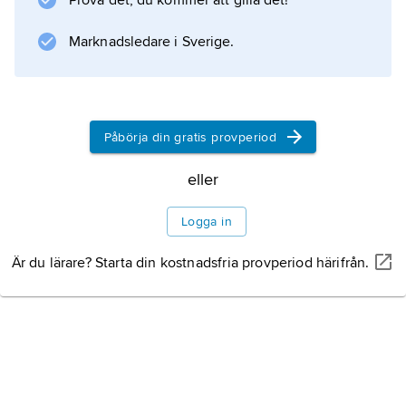
Prova det, du kommer att gilla det!
plasmavolymen bildar tillsammans
blodvolymen.
Marknadsledare i Sverige.
Information om artikeln
Påbörja din gratis provperiod
eller
Logga in
Är du lärare? Starta din kostnadsfria provperiod härifrån.