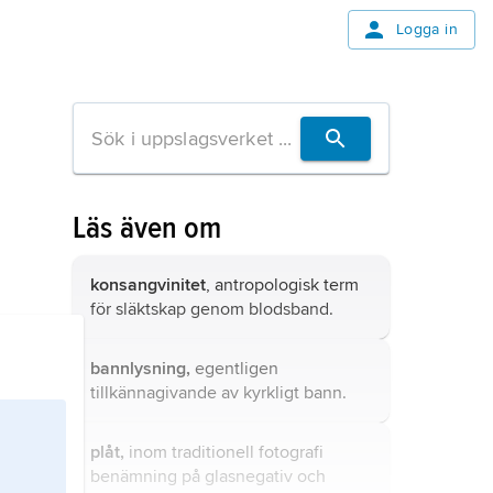
Logga in
Läs även om
konsangvinitet
, antropologisk term
för släktskap genom blodsband.
bannlysning,
egentligen
tillkännagivande av kyrkligt
bann
.
plåt,
inom traditionell fotografi
benämning på glasnegativ och