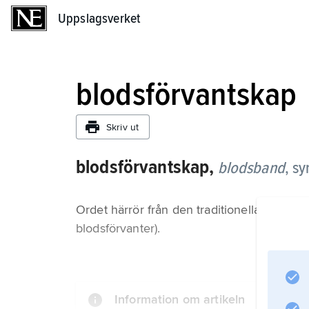
Uppslagsverket
Uppslagsverket
blodsförvantskap
Skriv ut
blodsförvantskap,
blodsband
, s
Ordet härrör från den traditionella förestäl
blodsförvanter).
Information om artikeln