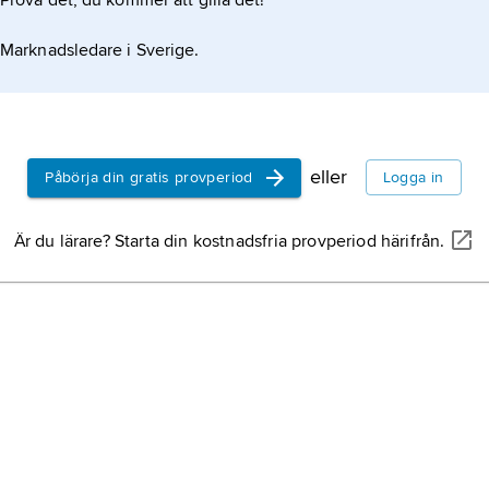
Prova det, du kommer att gilla det!
Marknadsledare i Sverige.
eller
Påbörja din gratis provperiod
Logga in
Är du lärare? Starta din kostnadsfria provperiod härifrån.