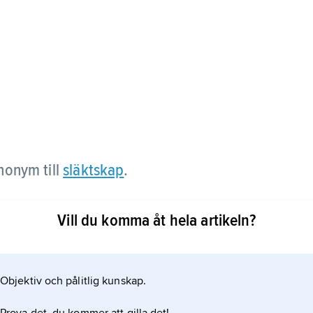
ynonym till
släktskap
.
lningen att nära släktingar har samma slags blod (är
Vill du komma åt hela artikeln?
Objektiv och pålitlig kunskap.