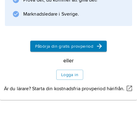
Prova det, du kommer att gilla det!
Marknadsledare i Sverige.
Påbörja din gratis provperiod
eller
Logga in
Är du lärare? Starta din kostnadsfria provperiod härifrån.