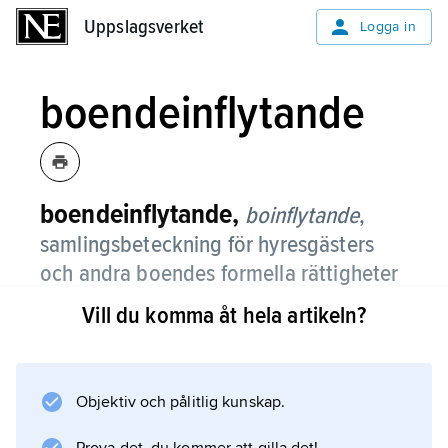
Uppslagsverket
Uppslagsverket
Logga in
boendeinflytande
boendeinflytande,
boinflytande
,
samlingsbeteckning för hyresgästers
och andra boendes formella rättigheter
och faktiska möjligheter att påverka
Vill du komma åt hela artikeln?
utformning, användning och förvaltning
av sina bostäder och bostadsområden.
Objektiv och pålitlig kunskap.
Sedan slutet av 1970-talet finns ramavtal
mellan parterna på bostadsmarknaden om