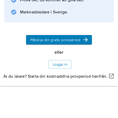
Prova det, du kommer att gilla det!
boendeinflytande för hyresgäster i både
allmännyttiga och privatägda
Marknadsledare i Sverige.
bostadsområden, s.k. boinflytandeavtal.
Påbörja din gratis provperiod
Information om artikeln
eller
Logga in
Är du lärare? Starta din kostnadsfria provperiod härifrån.