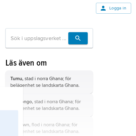
Logga in
Läs även om
Tumu,
stad i norra Ghana; för
belägenhet se landskarta
Ghana
.
Navrongo,
stad i norra Ghana; för
belägenhet se landskarta
Ghana
.
Kulpawn,
flod i norra Ghana; för
belägenhet se landskarta
Ghana
.