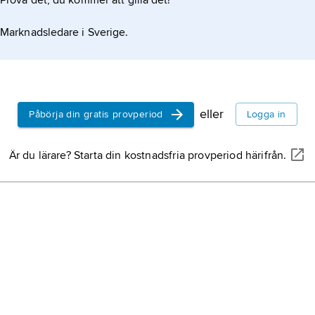
Prova det, du kommer att gilla det!
Marknadsledare i Sverige.
eller
Påbörja din gratis provperiod
Logga in
Är du lärare? Starta din kostnadsfria provperiod härifrån.