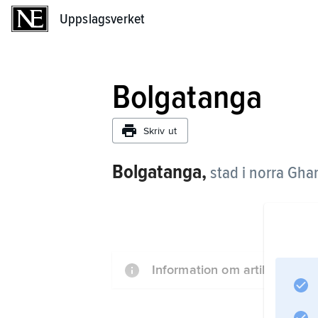
Uppslagsverket
Uppslagsverket
Bolgatanga
Skriv ut
Bolgatanga,
stad i norra Gha
Information om artikeln