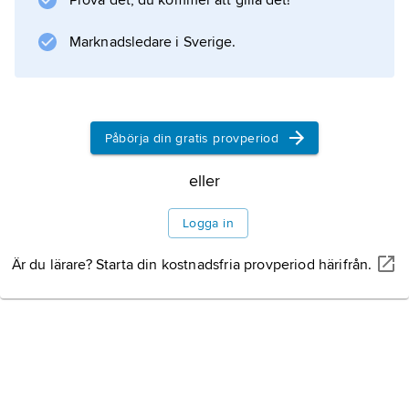
Prova det, du kommer att gilla det!
Puerta del Sol
(Solporten), som anses vara ingången till ett
Marknadsledare i Sverige.
tempel och ett större byggnadskomplex
Påbörja din gratis provperiod
Information om artikeln
eller
Logga in
Är du lärare? Starta din kostnadsfria provperiod härifrån.