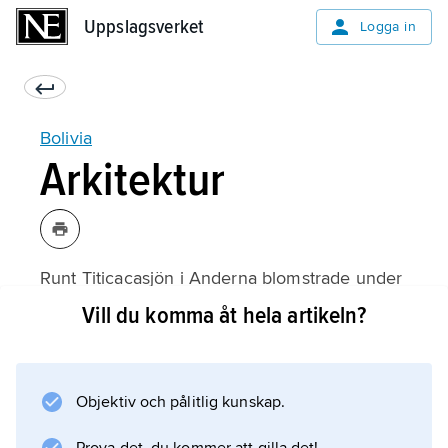
Uppslagsverket
Uppslagsverket
Logga in
Bolivia
Arkitektur
Runt Titicacasjön i Anderna blomstrade under
perioden 400–800 en av Sydamerikas äldre
Vill du komma åt hela artikeln?
civilisationer, Tiahuanaco. Dess
byggnadskonst var högt utvecklad, särskilt
vad gäller stenbyggnader, vilka kan jämföras
Objektiv och pålitlig kunskap.
med inkakulturens. Det viktigaste exemplet på
detta är