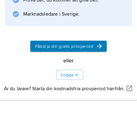
Prova det, du kommer att gilla det!
Marknadsledare i Sverige.
Påbörja din gratis provperiod
eller
Logga in
Är du lärare? Starta din kostnadsfria provperiod härifrån.