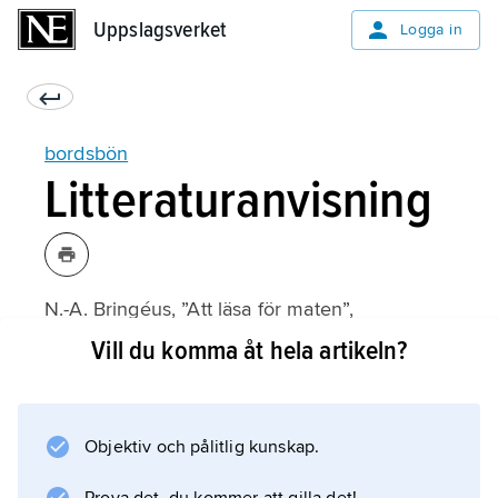
Uppslagsverket
Uppslagsverket
Logga in
bordsbön
Litteraturanvisning
N.-A. Bringéus, ”Att läsa för maten”,
Gastronomisk kalender
Vill du komma åt hela artikeln?
1980.
Objektiv och pålitlig kunskap.
Information om artikeln