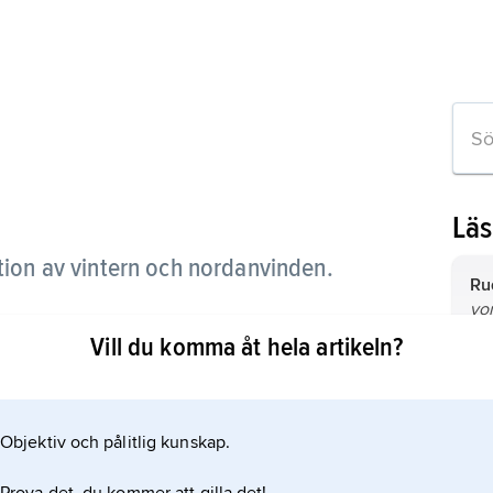
Läs
tion av vintern och nordanvinden.
Ru
vo
fr
ck och utgår från fornisl.
Vill du komma åt hela artikeln?
tid
Sø
hy
mbildats i anslutning till
Ha
Ap
i 
öv
Objektiv och pålitlig kunskap.
ble
no
Pe