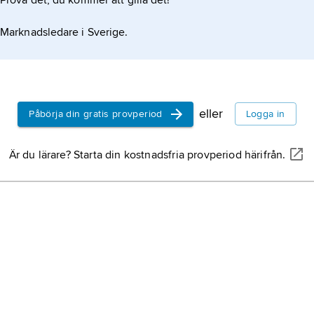
Prova det, du kommer att gilla det!
Au
Ör
fo
Marknadsledare i Sverige.
ln
ci
ci
ark
sk
eller
Påbörja din gratis provperiod
Logga in
no
my
Gr
myt
Är du lärare? Starta din kostnadsfria provperiod härifrån.
in
var
be
Pit
der
Nor
Bo
Nor