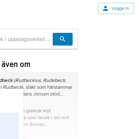
Logga in
 även om
dbeck
(
Rudbeckius
,
Rudebeck
,
n Rudbeck
), släkt som härstammar
ån bonden Hans Jensen (död
igast 1542) i Hoptrup i
nderjylland, vars son Peder
perboréer
, i grekisk myt
nsen (död tidigast 1576) i Rudbæk
ollondyrkare som levde i sol och
Vedsteds socken i Sønderjylland
erflöd bortom Boreas,
v far till stadsskrivaren Johan
rdanvinden.
dersson Rudbeck (1550–1603) i