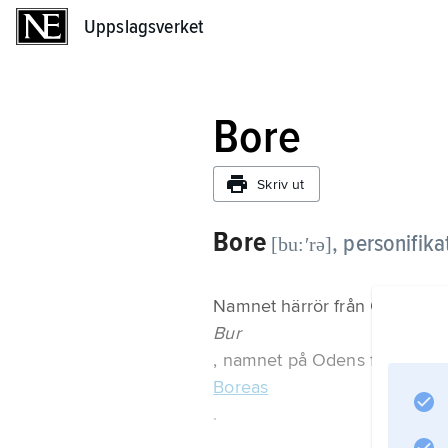
Uppslagsverket
Uppslagsverket
Bore
Skriv ut
Bore
,
personifika
[bu:ʹrə]
Namnet härrör från Olof Rudbe
Bur
, namnet på Odens far, vilket o
Boreas
.