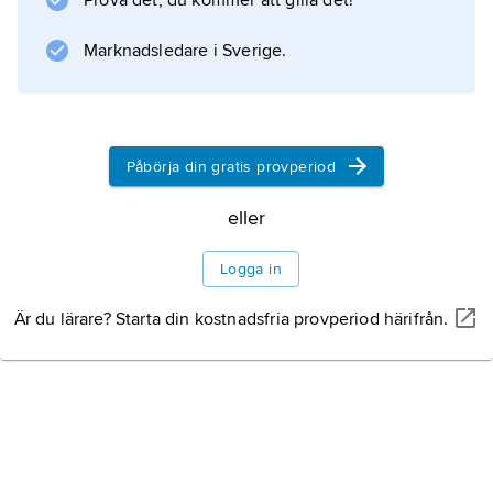
Prova det, du kommer att gilla det!
släktens sommarpalats, känt för sina
konstsamlingar och 1900–02 inlöst av
Marknadsledare i Sverige.
italienska staten, som där inrättat konstmuseet
Påbörja din gratis provperiod
Information om artikeln
eller
Logga in
Är du lärare? Starta din kostnadsfria provperiod härifrån.