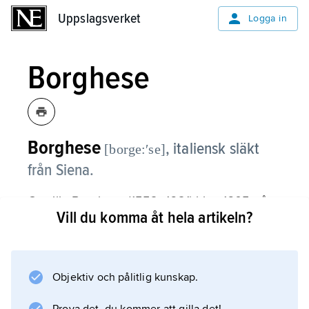
Uppslagsverket
Uppslagsverket
Logga in
Borghese
Borghese
,
italiensk släkt
[borge:ʹse]
från Siena.
Camillo Borghese (1552–1621) blev 1605 påve
Vill du komma åt hela artikeln?
under namnet Paul V. Efter honom
benämndes det på hans befallning
fullbordade Palazzo Borghese. Hans
systerson kardinalen Scipio Borghese lät norr
Objektiv och pålitlig kunskap.
om Rom bygga Villa Borghese, som blev