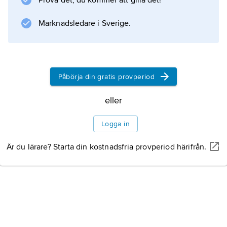
Prova det, du kommer att gilla det!
städerna under senare delen av 1800-talet
medförde allvarlig bostadsnöd. De tidiga
Marknadsledare i Sverige.
kommunala initiativ som förekom hade också
karaktären
Påbörja din gratis provperiod
eller
Information om artikeln
Logga in
Är du lärare? Starta din kostnadsfria provperiod härifrån.