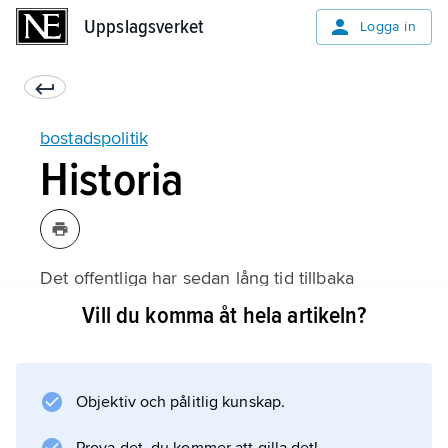
Uppslagsverket
Uppslagsverket
Logga in
bostadspolitik
Historia
Det offentliga har sedan lång tid tillbaka
indirekt styrt bostadsbyggandet genom
Vill du komma åt hela artikeln?
stadsplaner, brandstadgor och lokala
byggnadsordningar. Länge betraktades dock
bostadsförsörjningen som en angelägenhet
Objektiv och pålitlig kunskap.
för privat affärsverksamhet, trots att
industrialiseringen och inflyttningen till