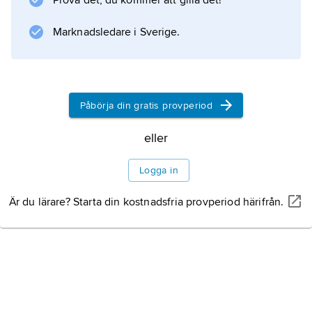
Prova det, du kommer att gilla det!
Marknadsledare i Sverige.
Information om artikeln
Påbörja din gratis provperiod
eller
Logga in
Är du lärare? Starta din kostnadsfria provperiod härifrån.