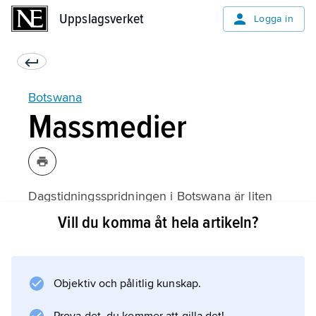
Uppslagsverket
Uppslagsverket
Logga in
Botswana
Massmedier
Dagstidningsspridningen i Botswana är liten
(27 tidningsex. per 1 000 invånare, 2000).
Vill du komma åt hela artikeln?
Enda dagstidning är statskontrollerade
Botswana Daily News, som också utkommer
på tswana under namnet Dikgang tsa
Objektiv och pålitlig kunskap.
Gompieno (upplaga: 50 000 ex.).