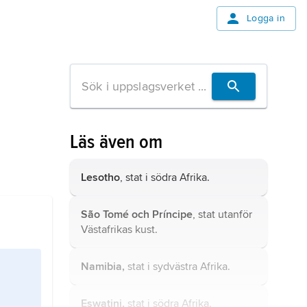
Logga in
Läs även om
Lesotho
, stat i södra Afrika.
São Tomé och Príncipe
, stat utanför
Västafrikas kust.
Namibia,
stat i sydvästra Afrika.
Eswatini,
stat i södra Afrika.