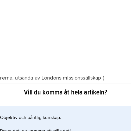
ärerna, utsända av Londons missionssällskap (
Vill du komma åt hela artikeln?
wana. År 1966 blev Botswana en från Storbritannien
rjade Botswanas kristna råd sin verksamhet och 1977
landet.
Objektiv och pålitlig kunskap.