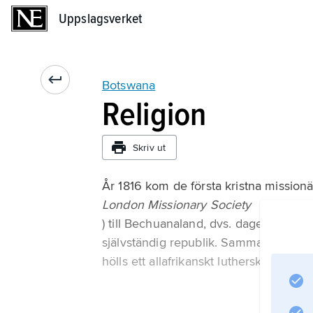
Uppslagsverket
Uppslagsverket
Botswana
Religion
Skriv ut
År 1816 kom de första kristna mission
London Missionary Society
) till Bechuanaland, dvs. dagens Bots
självständig republik. Samma år påbö
hölls ett allafrikanskt lutherskt möte i 