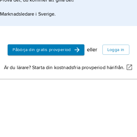
Prova det, du kommer att gilla det!
Marknadsledare i Sverige.
eller
Påbörja din gratis provperiod
Logga in
Är du lärare? Starta din kostnadsfria provperiod härifrån.